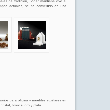
ales de tradición, Soher mantiene vivo el
empos actuales, se ha convertido en una
rios para oficina y muebles auxiliares en
ristal, bronce, oro y plata.