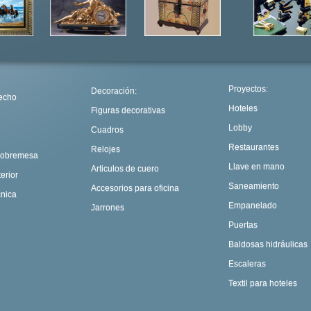
Proyectos
:
Decoración:
echo
Hoteles
Figuras decorativas
Lobby
Cuadros
Restaurantes
Relojes
sobremesa
Llave en mano
Articulos de cuero
erior
Saneamiento
Accesorios para oficina
cnica
Empanelado
Jarrones
Puertas
Baldosas hidráulicas
Escaleras
Textil para hoteles