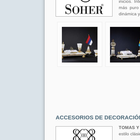
inicios. I
más puro 
dinámica y
ACCESORIOS DE DECORACI
TOMAS Y
estilo clá