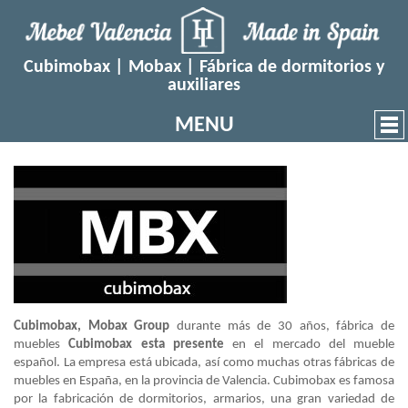
Cubimobax | Mobax | Fábrica de dormitorios y
auxiliares
MENU
Cubimobax, Mobax Group
durante más de 30 años, fábrica de
muebles
Cubimobax esta presente
en el mercado del mueble
español. La empresa está ubicada, así como muchas otras fábricas de
muebles en España, en la provincia de Valencia. Cubimobax es famosa
por la fabricación de dormitorios, armarios, una gran variedad de